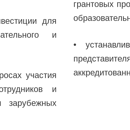
грантовых про
образователь
нвестиции для
вательного и
• устанавли
представител
аккредитованн
росах участия
отрудников и
и зарубежных