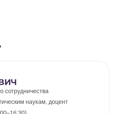
А
ИЧ​
о сотрудничества
ическим наукам, доцент
:00–16:30)