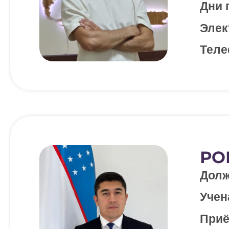
Дни 
Элек
Теле
РО
Долж
Учен
Приё