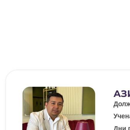
АЗ
Долж
Учен
Дни 