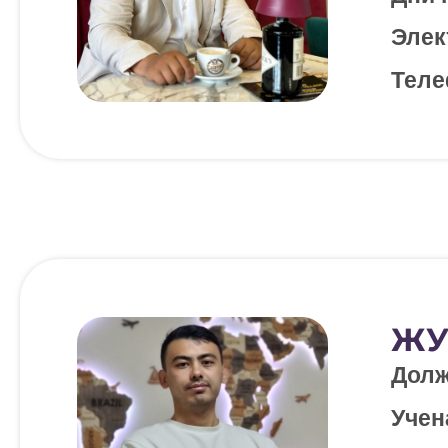
Элек
Теле
ЖУ
Долж
Учен