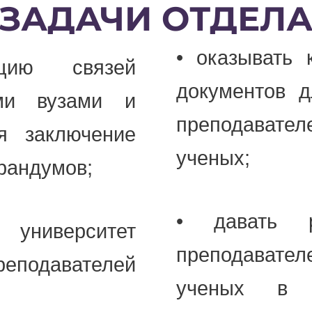
ЗАДАЧИ ОТДЕЛ
• оказывать
ацию связей
документов 
ыми вузами и
преподавате
я заключение
ученых;
рандумов;
• давать р
 университет
преподавате
реподавателей
ученых в р