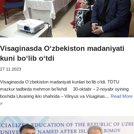
Visaginasda Oʻzbekiston madaniyati
kuni boʻlib oʻtdi
27.11.2023
Visaginasda Oʻzbekiston madaniyati kunlari boʻlib oʻtdi. TDTU
mazkur tadbirda mehmon bo’lishdi 30-oktabr – 2-noyabr oyining
boshida Litvaning ikki shahrida – Vilnyus va Visaginas…
Read More
»