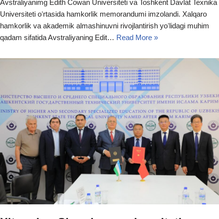
Avstraliyanimg Edith Cowan Universiteti va Toshkent Davlat Texnika
Universiteti oʻrtasida hamkorlik memorandumi imzolandi. Xalqaro
hamkorlik va akademik almashinuvni rivojlantirish yoʻlidagi muhim
qadam sifatida Avstraliyaning Edit…
Read More »