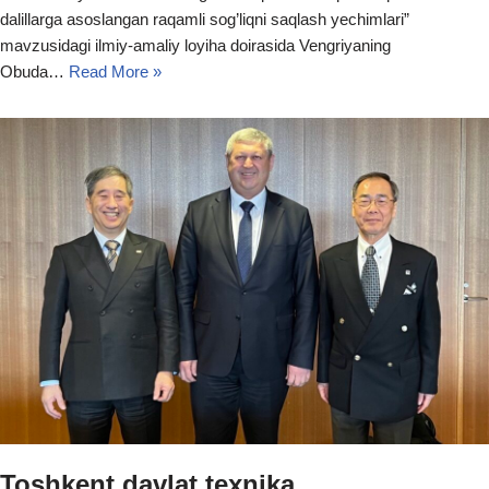
dalillarga asoslangan raqamli sog’liqni saqlash yechimlari”
mavzusidagi ilmiy-amaliy loyiha doirasida Vengriyaning
Obuda…
Read More »
Toshkent davlat texnika