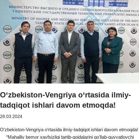
O‘zbekiston-Vengriya o‘rtasida ilmiy-
tadqiqot ishlari davom etmoqda!
28.03.2024
O‘zbekiston-Vengriya o‘rtasida ilmiy-tadqiqot ishlari davom etmoqda!
“Mahalliy bemor xavfsizligi tartib-qoidalarini qo’llab-quvvatlovchi