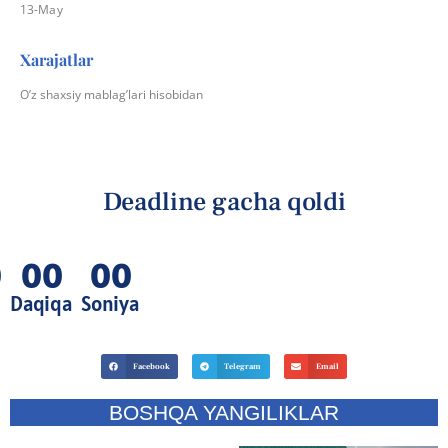
13-May
Xarajatlar
O’z shaxsiy mablag’lari hisobidan
Deadline gacha qoldi
0
00
00
t
Daqiqa
Soniya
Facebook
Telegram
Email
BOSHQA YANGILIKLAR