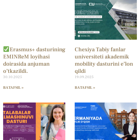
Erasmus+ dasturining
Chexiya Tabiy fanlar
EMINReM loyihasi
universiteti akademik
doirasida anjuman
mobility dasturini e’lon
o’tkazildi.
qildi
30.10.2025
19.09.2025
BATAFSIL »
BATAFSIL »