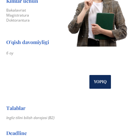
Kimlar uchun
Bakalavriat
Magistratura
Doktorantura
O'qish davomiyligi
6 oy
YOPIQ
Talablar
Ingliz tilini bilish darajasi
(B2)
Deadline