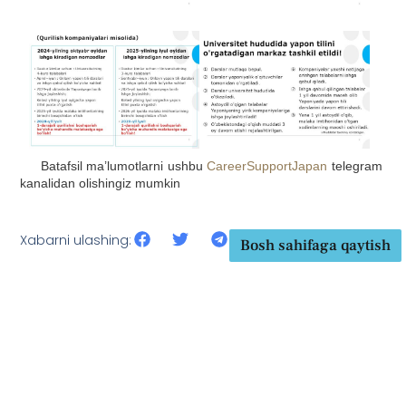
Batafsil ma’lumotlarni ushbu
CareerSupportJapan
telegram
kanalidan olishingiz mumkin
Xabarni ulashing:
Bosh sahifaga qaytish