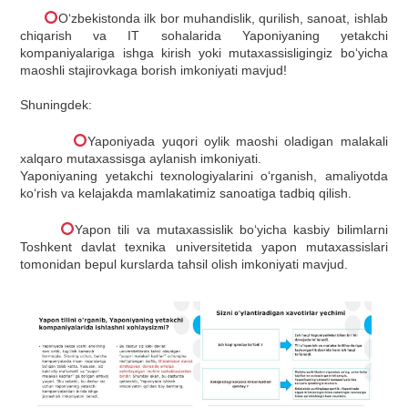
O‘zbekistonda ilk bor muhandislik, qurilish, sanoat, ishlab
chiqarish va IT sohalarida Yaponiyaning yetakchi
kompaniyalariga ishga kirish yoki mutaxassisligingiz bo‘yicha
maoshli stajirovkaga borish imkoniyati mavjud!
Shuningdek:
Yaponiyada yuqori oylik maoshi oladigan malakali
xalqaro mutaxassisga aylanish imkoniyati.
Yaponiyaning yetakchi texnologiyalarini o‘rganish, amaliyotda
ko‘rish va kelajakda mamlakatimiz sanoatiga tadbiq qilish.
Yapon tili va mutaxassislik bo‘yicha kasbiy bilimlarni
Toshkent davlat texnika universitetida yapon mutaxassislari
tomonidan bepul kurslarda tahsil olish imkoniyati mavjud.