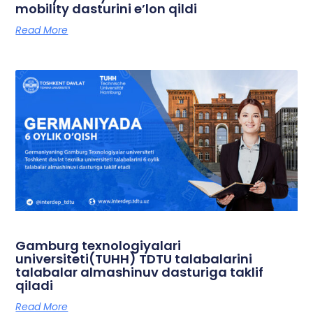
mobility dasturini e’lon qildi
Read More
Gamburg texnologiyalari
universiteti(TUHH) TDTU talabalarini
talabalar almashinuv dasturiga taklif
qiladi
Read More