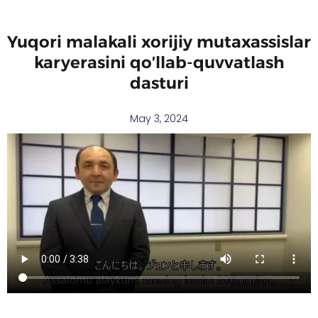
Skip
Yuqori malakali xorijiy mutaxassislar
to
karyerasini qo′llab-quvvatlash
content
dasturi
May 3, 2024