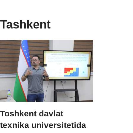
Skip
Tashkent
to
content
Toshkent davlat
texnika universitetida