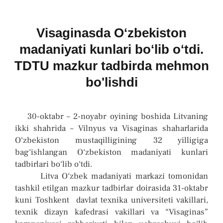
Skip
Visaginasda Oʻzbekiston
to
madaniyati kunlari boʻlib oʻtdi.
content
TDTU mazkur tadbirda mehmon
bo'lishdi
30-oktabr – 2-noyabr oyining boshida Litvaning
ikki shahrida – Vilnyus va Visaginas shaharlarida
O‘zbekiston mustaqilligining 32 yilligiga
bag‘ishlangan O‘zbekiston madaniyati kunlari
tadbirlari bo‘lib o‘tdi.
Litva O‘zbek madaniyati markazi tomonidan
tashkil etilgan mazkur tadbirlar doirasida 31-oktabr
kuni Toshkent davlat texnika universiteti vakillari,
texnik dizayn kafedrasi vakillari va “Visaginas”