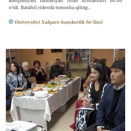
kompaniyasi rahbariyati bilan uchrashuvi bo‘lib
o‘tdi. Batafsil videoda tomosha qiling..
Universitet
Xalqaro hamkorlik bo’limi
: