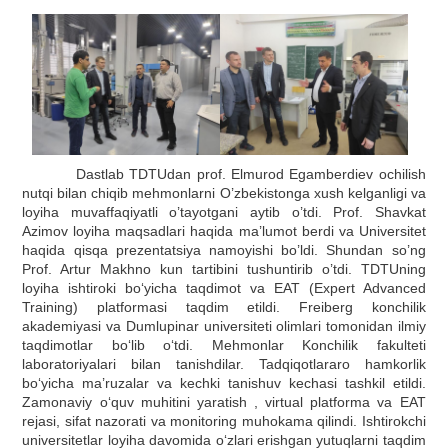
Dastlab TDTUdan prof. Elmurod Egamberdiev ochilish
nutqi bilan chiqib mehmonlarni O’zbekistonga xush kelganligi va
loyiha muvaffaqiyatli o’tayotgani aytib o’tdi. Prof. Shavkat
Azimov loyiha maqsadlari haqida ma’lumot berdi va Universitet
haqida qisqa prezentatsiya namoyishi bo’ldi. Shundan so’ng
Prof. Artur Makhno kun tartibini tushuntirib o’tdi. TDTUning
loyiha ishtiroki bo‘yicha taqdimot va EAT (Expert Advanced
Training) platformasi taqdim etildi. Freiberg konchilik
akademiyasi va Dumlupinar universiteti olimlari tomonidan ilmiy
taqdimotlar bo‘lib o‘tdi. Mehmonlar Konchilik fakulteti
laboratoriyalari bilan tanishdilar. Tadqiqotlararo hamkorlik
bo‘yicha ma’ruzalar va kechki tanishuv kechasi tashkil etildi.
Zamonaviy o‘quv muhitini yaratish , virtual platforma va EAT
rejasi, sifat nazorati va monitoring muhokama qilindi. Ishtirokchi
universitetlar loyiha davomida o‘zlari erishgan yutuqlarni taqdim