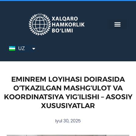
Skip
to
content
RU
UZ
EN
EMINREM LOYIHASI DOIRASIDA
O‘TKAZILGAN MASHG‘ULOT VA
KOORDINATSIYA YIG‘ILISHI – ASOSIY
XUSUSIYATLAR
Iyul 30, 2025