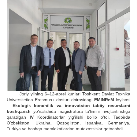
Joriy yilning 6–12-aprel kunlari Toshkent Davlat Texnika
Universitetida Erasmus+ dasturi doirasidagi
EMINReM
loyihasi
–
Ekologik konchilik va innovatsion tabiiy resurslarni
boshqarish
yo‘nalishida magistratura ta’limini rivojlantirishga
qaratilgan
IV
Koordinatorlar yig’ilishi bo’lib o’tdi. Tadbirda
O‘zbekiston, Ukraina, Qozog‘iston, Ispaniya, Germaniya,
Turkiya va boshqa mamlakatlardan mutaxassislar qatnashdi